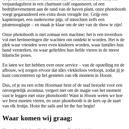
verjaardagsfeest in een charmant café organiseert, of een
bedrijfsevenement aan de rand van de haven plant, onze photobooth
voegt gegarandeerd een extra dosis vreugde toe. Grijp een
kapiteinspet, een ouderwetse pijp, of misschien zelfs een
piratenooglapje – en maak je klaar om de ster van de show te zijn!
Onze photobooth is niet zomaar een machine; het is een toverdoos
vol met herinneringen die wachten om ontdekt te worden. Het is de
plek waar vrienden weer even kinderen worden, waar families hun
band versterken, en waar geliefden hun liefde vieren in de meest
hilarische poses.
En laten we het hebben over onze service – van de opstelling tot de
afbouw, wij zorgen ervoor dat alles vlekkeloos verloopt, zodat jij je
kunt concentreren op het genieten van elk moment in Hoorn.
Dus, of je nu een echte Hoornaar bent of de stad bezoekt voor een
onvergetelijk avontuur, vergeet niet om de magie van het moment
vast te leggen met onze photobooth! Want in Hoorn weten we hoe
we feest moeten vieren, en onze photobooth is de kers op de taart
van elk festijn. Hoist the sails and let the fun begin!
Waar komen wij graag: